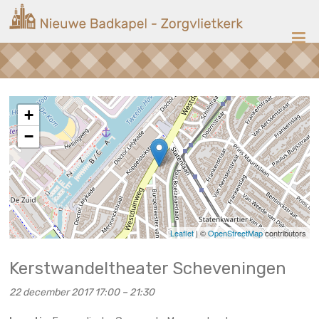
Ga
Nieuwe
naar
de
Badkapel
inhoud
Kerk
op
Scheveningen
+
−
Leaflet
| ©
OpenStreetMap
contributors
Kerstwandeltheater Scheveningen
22 december 2017 17:00
–
21:30