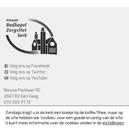
Volg ons op Facebook
Volg ons op Twitter
Volg ons op YouTube
Nieuwe Parklaan 90
2587 BV Den Haag
070 355 91 75
06 2125 2720 (bij calamiteiten)
Zondags krijgt u in de kerk een koekje bij de koffie/thee, maar op
info@nieuwebadkapel.nl
de site hebben we 'cookies' voor een goede ervaring van de site.
U kunt meer informatie over de cookies vinden in de
instellingen
.