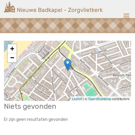
Ga
Nieuwe
naar
de
Badkapel
inhoud
Kerk
op
Scheveningen
+
−
Leaflet
| ©
OpenStreetMap
contributors
Niets gevonden
Er zijn geen resultaten gevonden