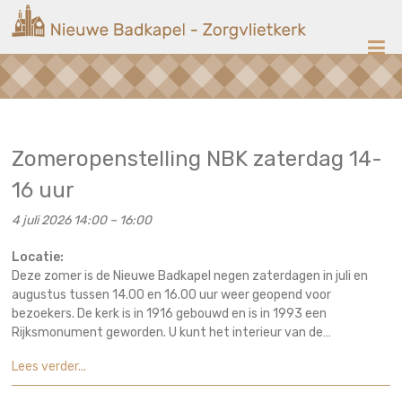
Ga
Nieuwe
naar
de
Badkapel
inhoud
Kerk
op
Scheveningen
Zomeropenstelling NBK zaterdag 14-
16 uur
4 juli 2026 14:00
–
16:00
Locatie:
Deze zomer is de Nieuwe Badkapel negen zaterdagen in juli en
augustus tussen 14.00 en 16.00 uur weer geopend voor
bezoekers. De kerk is in 1916 gebouwd en is in 1993 een
Rijksmonument geworden. U kunt het interieur van de…
Lees verder...