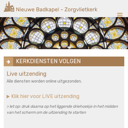
Ga
Nieuwe
naar
de
Badkapel
inhoud
Kerk
op
Scheveningen
KERKDIENSTEN VOLGEN
Live uitzending
Alle diensten worden online uitgezonden.
Klik hier voor LIVE uitzending
> let op: druk daarna op het liggende driehoekje in het midden
van het scherm om de uitzending te starten