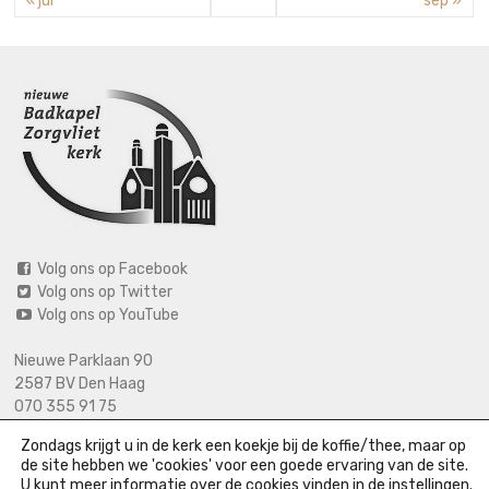
« jul
sep »
Volg ons op Facebook
Volg ons op Twitter
Volg ons op YouTube
Nieuwe Parklaan 90
2587 BV Den Haag
070 355 91 75
06 2125 2720 (bij calamiteiten)
Zondags krijgt u in de kerk een koekje bij de koffie/thee, maar op
info@nieuwebadkapel.nl
de site hebben we 'cookies' voor een goede ervaring van de site.
U kunt meer informatie over de cookies vinden in de
instellingen
.