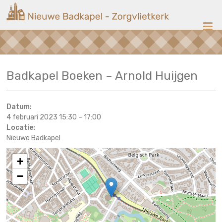
Ga
Nieuwe
naar
de
Badkapel
inhoud
Kerk
Badkapel Boeken – Arnold Huijgen
op
Scheveningen
Datum:
4 februari 2023 15:30
–
17:00
Locatie:
Nieuwe Badkapel
+
−