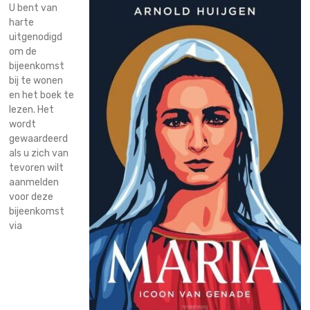
U bent van
harte
uitgenodigd
om de
bijeenkomst
bij te wonen
en het boek te
lezen. Het
wordt
gewaardeerd
als u zich van
tevoren wilt
aanmelden
voor deze
bijeenkomst
via