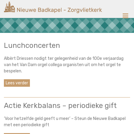
Ga
Nieuwe
naar
de
Badkapel
inhoud
Kerk
op
Scheveningen
Lunchconcerten
Albèrt Driessen nodigt ter gelegenheid van de 100e verjaardag
van het Van Dam orgel collega organisten uit om het orgel te
bespelen.
Lees verder
Actie Kerkbalans – periodieke gift
‘Voor hetzelfde geld geeft u meer’ – Steun de Nieuwe Badkapel
met een periodieke gift