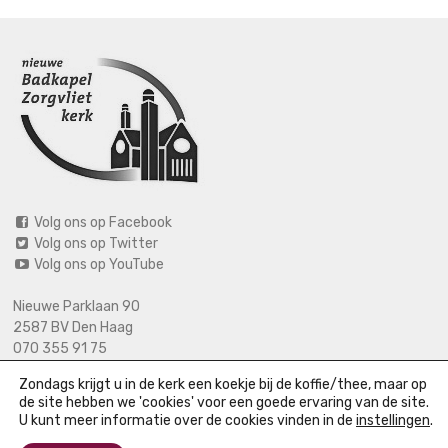
Volg ons op Facebook
Volg ons op Twitter
Volg ons op YouTube
Nieuwe Parklaan 90
2587 BV Den Haag
070 355 91 75
06 2125 2720 (bij calamiteiten)
Zondags krijgt u in de kerk een koekje bij de koffie/thee, maar op
info@nieuwebadkapel.nl
de site hebben we 'cookies' voor een goede ervaring van de site.
U kunt meer informatie over de cookies vinden in de
instellingen
.