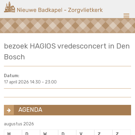
Ga
Nieuwe
naar
de
Badkapel
inhoud
Kerk
bezoek HAGIOS vredesconcert in Den
op
Scheveningen
Bosch
Datum:
17 april 2026 14:30
–
23:00
AGENDA
augustus 2026
M
D
W
D
V
Z
Z