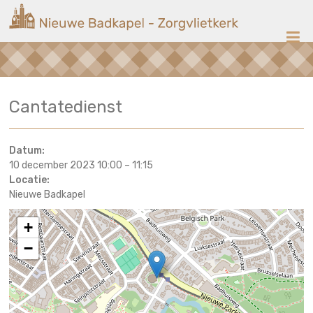
Ga
Nieuwe
naar
de
Badkapel
inhoud
Kerk
Cantatedienst
op
Scheveningen
Datum:
10 december 2023 10:00
–
11:15
Locatie:
Nieuwe Badkapel
+
−