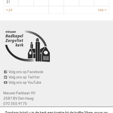
31
« jul
sep »
Volg ons op Facebook
Volg ons op Twitter
Volg ons op YouTube
Nieuwe Parklaan 90
2587 BV Den Haag
070 355 91 75
06 2125 2720 (bij calamiteiten)
Zondags krijgt u in de kerk een koekje bij de koffie/thee, maar op