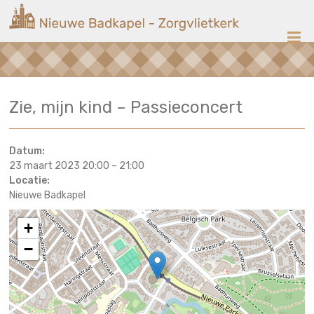
Ga
Nieuwe
naar
de
Badkapel
inhoud
Kerk
Zie, mijn kind – Passieconcert
op
Scheveningen
Datum:
23 maart 2023 20:00
–
21:00
Locatie:
Nieuwe Badkapel
+
−