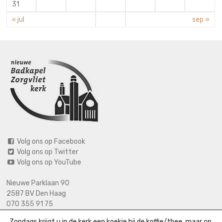
31
« jul
sep »
Volg ons op Facebook
Volg ons op Twitter
Volg ons op YouTube
Nieuwe Parklaan 90
2587 BV Den Haag
070 355 91 75
06 2125 2720 (bij calamiteiten)
Zondags krijgt u in de kerk een koekje bij de koffie/thee, maar op