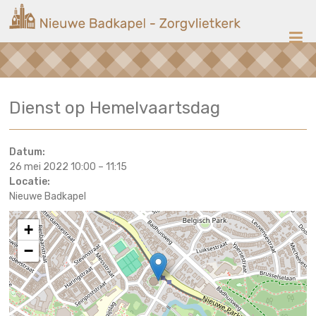
Ga
Nieuwe
naar
de
Badkapel
inhoud
Kerk
Dienst op Hemelvaartsdag
op
Scheveningen
Datum:
26 mei 2022 10:00
–
11:15
Locatie:
Nieuwe Badkapel
+
−