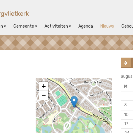
en
Gemeente
Activiteiten
Agenda
Nieuws
Gebo
augus
+
M
−
3
10
17