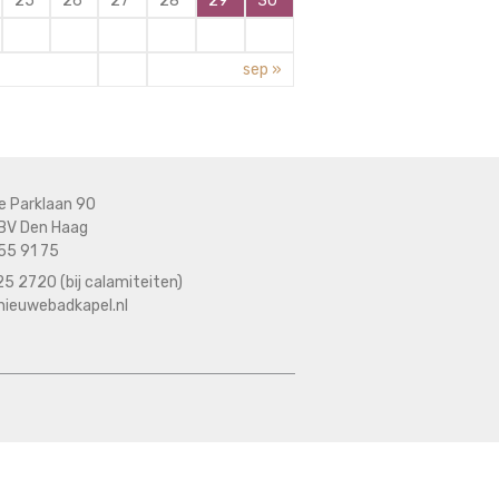
25
26
27
28
29
30
sep »
e Parklaan 90
BV Den Haag
55 91 75
5 2720 (bij calamiteiten)
nieuwebadkapel.nl