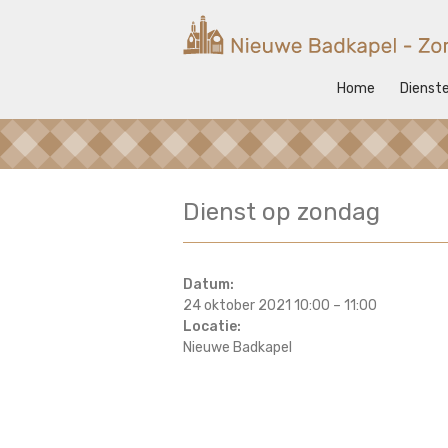
Ga
naar
Nieuwe
de
inhoud
Badkapel
Home
Dienst
Kerk
op
Scheveningen
Dienst op zondag
Datum:
24 oktober 2021 10:00
–
11:00
Locatie:
Nieuwe Badkapel