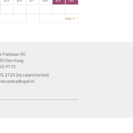
25
26
27
28
29
30
sep »
e Parklaan 90
BV Den Haag
55 91 75
5 2720 (bij calamiteiten)
nieuwebadkapel.nl