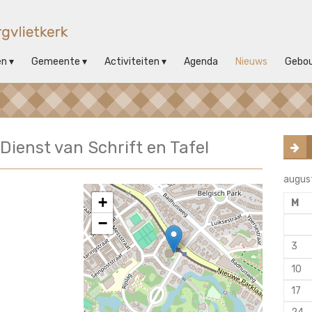
en
Gemeente
Activiteiten
Agenda
Nieuws
Gebo
 Dienst van Schrift en Tafel
augus
+
M
−
3
10
17