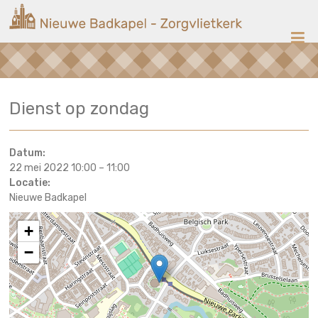
Ga
Nieuwe
naar
de
Badkapel
inhoud
Kerk
Dienst op zondag
op
Scheveningen
Datum:
22 mei 2022 10:00
–
11:00
Locatie:
Nieuwe Badkapel
+
−