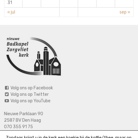
31
« jul
sep »
Volg ons op Facebook
Volg ons op Twitter
Volg ons op YouTube
Nieuwe Parklaan 90
2587 BV Den Haag
070 355 91 75
06 2125 2720 (bij calamiteiten)
Zondags krijgt u in de kerk een koekje bij de koffie/thee, maar op