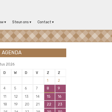
uw
Steun ons
Contact
AGENDA
tus 2026
D
W
D
V
Z
Z
1
2
4
5
6
7
8
9
11
12
13
14
15
16
18
19
20
21
22
23