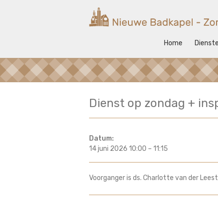
Ga
naar
Nieuwe
de
inhoud
Badkapel
Home
Dienst
Kerk
op
Scheveningen
Dienst op zondag + ins
Datum:
14 juni 2026 10:00
–
11:15
Voorganger is ds. Charlotte van der Leest