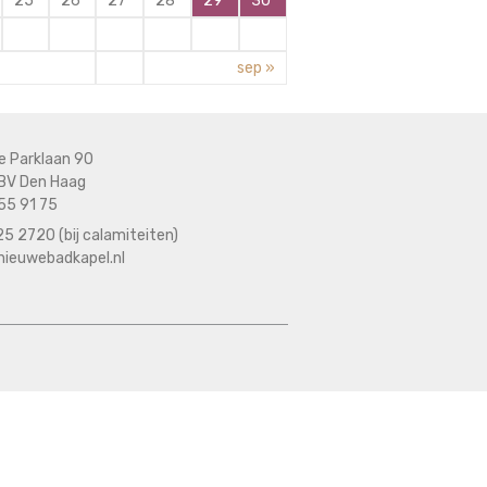
25
26
27
28
29
30
sep »
e Parklaan 90
BV Den Haag
55 91 75
5 2720 (bij calamiteiten)
nieuwebadkapel.nl