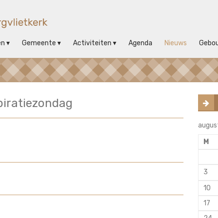
en
Gemeente
Activiteiten
Agenda
Nieuws
Gebo
piratiezondag
augus
M
3
10
17