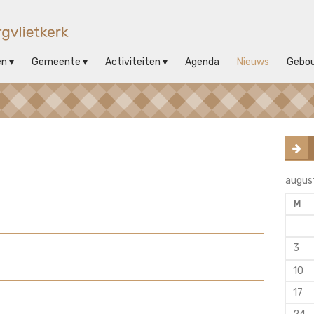
en
Gemeente
Activiteiten
Agenda
Nieuws
Gebo
augus
M
3
10
17