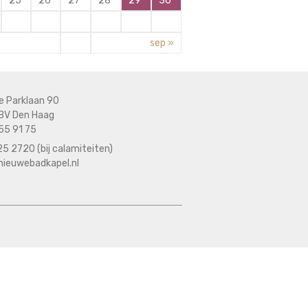
25
26
27
28
29
30
sep »
e Parklaan 90
BV Den Haag
55 91 75
5 2720 (bij calamiteiten)
nieuwebadkapel.nl