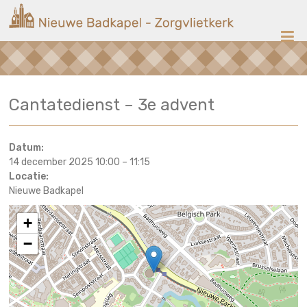
Ga
Nieuwe
naar
de
Badkapel
inhoud
Kerk
Cantatedienst – 3e advent
op
Scheveningen
Datum:
14 december 2025 10:00
–
11:15
Locatie:
Nieuwe Badkapel
+
−