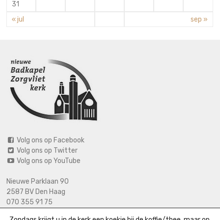
31
« jul
sep »
Volg ons op Facebook
Volg ons op Twitter
Volg ons op YouTube
Nieuwe Parklaan 90
2587 BV Den Haag
070 355 91 75
06 2125 2720 (bij calamiteiten)
Zondags krijgt u in de kerk een koekje bij de koffie/thee, maar op