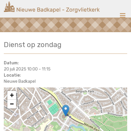
Ga
Nieuwe
naar
de
Badkapel
inhoud
Kerk
Dienst op zondag
op
Scheveningen
Datum:
20 juli 2025 10:00
–
11:15
Locatie:
Nieuwe Badkapel
+
−