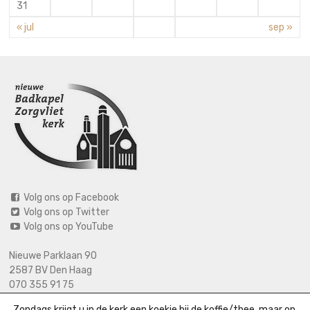
31
« jul
sep »
Volg ons op Facebook
Volg ons op Twitter
Volg ons op YouTube
Nieuwe Parklaan 90
2587 BV Den Haag
070 355 91 75
06 2125 2720 (bij calamiteiten)
Zondags krijgt u in de kerk een koekje bij de koffie/thee, maar op