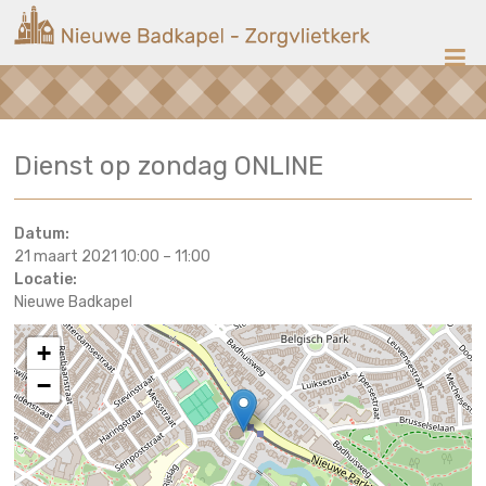
Ga
Nieuwe
naar
de
Badkapel
inhoud
Kerk
Dienst op zondag ONLINE
op
Scheveningen
Datum:
21 maart 2021 10:00
–
11:00
Locatie:
Nieuwe Badkapel
+
−