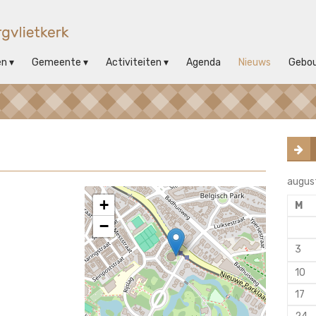
en
Gemeente
Activiteiten
Agenda
Nieuws
Gebo
augus
+
M
−
3
10
17