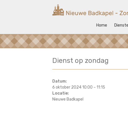
Ga
naar
Nieuwe
de
inhoud
Badkapel
Home
Dienst
Kerk
op
Scheveningen
Dienst op zondag
Datum:
6 oktober 2024 10:00
–
11:15
Locatie:
Nieuwe Badkapel