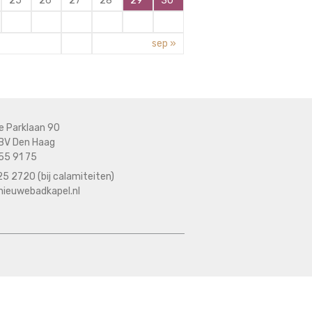
25
26
27
28
29
30
sep »
e Parklaan 90
BV Den Haag
55 91 75
5 2720 (bij calamiteiten)
nieuwebadkapel.nl