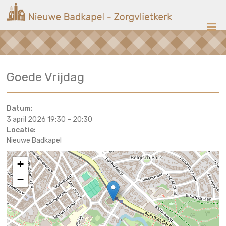
Ga
Nieuwe
naar
de
Badkapel
inhoud
Kerk
Goede Vrijdag
op
Scheveningen
Datum:
3 april 2026 19:30
–
20:30
Locatie:
Nieuwe Badkapel
+
−