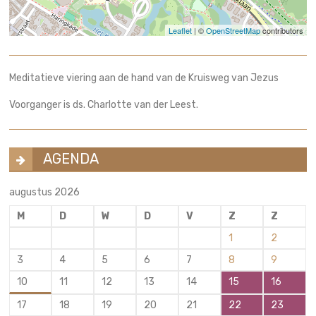
Leaflet
| ©
OpenStreetMap
contributors
Meditatieve viering aan de hand van de Kruisweg van Jezus
Voorganger is ds. Charlotte van der Leest.
AGENDA
augustus 2026
M
D
W
D
V
Z
Z
1
2
3
4
5
6
7
8
9
10
11
12
13
14
15
16
17
18
19
20
21
22
23