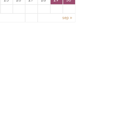
25
26
27
28
29
30
sep »