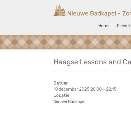
Ga
naar
Nieuwe
de
inhoud
Badkapel
Home
Dienst
Kerk
op
Scheveningen
Haagse Lessons and Ca
Datum:
18 december 2025 20:00
–
22:15
Locatie:
Nieuwe Badkapel