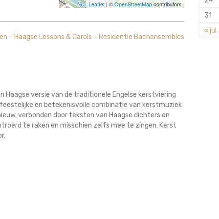
24
Leaflet
| ©
OpenStreetMap
contributors
31
« jul
en – Haagse Lessons & Carols – Residentie Bachensembles
n Haagse versie van de traditionele Engelse kerstviering
n feestelijke en betekenisvolle combinatie van kerstmuziek
en nieuw, verbonden door teksten van Haagse dichters en
ontroerd te raken en misschien zelfs mee te zingen. Kerst
r.