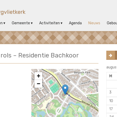
en
Gemeente
Activiteiten
Agenda
Nieuws
Gebo
rols – Residentie Bachkoor
augus
+
M
−
3
10
17