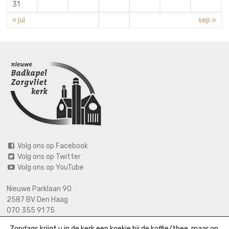
31
« jul
sep »
Volg ons op Facebook
Volg ons op Twitter
Volg ons op YouTube
Nieuwe Parklaan 90
2587 BV Den Haag
070 355 91 75
06 2125 2720 (bij calamiteiten)
Zondags krijgt u in de kerk een koekje bij de koffie/thee, maar op