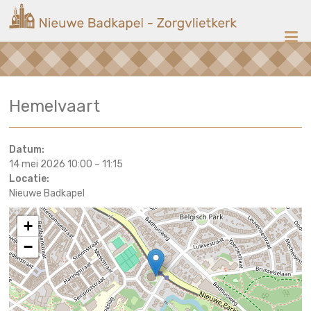
Ga
Nieuwe
naar
de
Badkapel
inhoud
Kerk
Hemelvaart
op
Scheveningen
Datum:
14 mei 2026 10:00
–
11:15
Locatie:
Nieuwe Badkapel
+
−