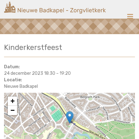
Ga
Nieuwe
naar
de
Badkapel
inhoud
Kerk
Kinderkerstfeest
op
Scheveningen
Datum:
24 december 2023 18:30
–
19:20
Locatie:
Nieuwe Badkapel
+
−