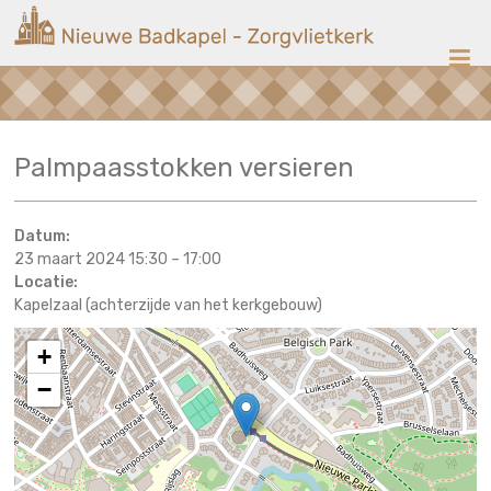
Ga
Nieuwe
naar
de
Badkapel
inhoud
Kerk
Palmpaasstokken versieren
op
Scheveningen
Datum:
23 maart 2024 15:30
–
17:00
Locatie:
Kapelzaal (achterzijde van het kerkgebouw)
+
−