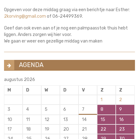
Opgeven voor deze middag graag via een berichtje naar Esther:
2korving@gmail.com
of 06-24499369.
Geef dan ook even aan of je nog een palmpaasstok thuis hebt
liggen. Anders zorgen wij hier voor.
We gaan er weer een gezellige middag van maken
AGENDA
augustus 2026
M
D
W
D
V
Z
Z
1
2
3
4
5
6
7
8
9
10
11
12
13
14
15
16
17
18
19
20
21
22
23
24
25
26
27
28
29
30