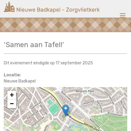
Ga
Nieuwe
naar
de
Badkapel
inhoud
Kerk
‘Samen aan Tafel!’
op
Scheveningen
Dit evenement eindigde op 17 september 2025
Locatie:
Nieuwe Badkapel
+
−