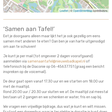
Leaflet
| ©
OpenStreetMap
contributors
‘Samen aan Tafel!’
Eet je doorgaans alleen maar lijkt het je ook gezellig om eens
samen met anderen te eten? Dan ben je van harte uitgenodigd
om aan te schuiven!
Je kunt je per mail (tot ongeveer 2 dagen voorafgaand)
aanmelden via
samenaantafel@nieuwebadkapel.nl
of
telefonisch bij de Diaconie op 06-45637751 (graag een bericht
inspreken op de voicemail).
De deur gaat open vanaf 17.30 uur en we starten om 18.00 uur
met de maaltijd.
Rond 20.00 uur / 20.30 uur sluiten we af. De maaltijd zal meestal
bestaan uit 2 gangen en we schenken er water, fris en sap bij.
We vragen een vrijwillige bijdrage, dus wat je kunt en wilt missen.
Er staat een doneerbus waar je ter plekke je donatie in kunt doen.