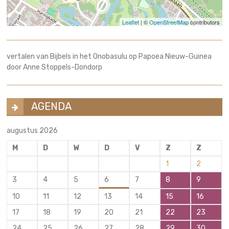
Leaflet
| ©
OpenStreetMap
contributors
vertalen van Bijbels in het Onobasulu op Papoea Nieuw-Guinea
door Anne Stoppels-Dondorp
AGENDA
augustus 2026
M
D
W
D
V
Z
Z
1
2
3
4
5
6
7
8
9
10
11
12
13
14
15
16
17
18
19
20
21
22
23
24
25
26
27
28
29
30