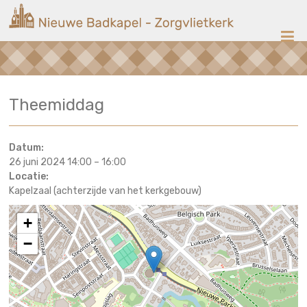
Ga
Nieuwe
naar
de
Badkapel
inhoud
Kerk
Theemiddag
op
Scheveningen
Datum:
26 juni 2024 14:00
–
16:00
Locatie:
Kapelzaal (achterzijde van het kerkgebouw)
+
−