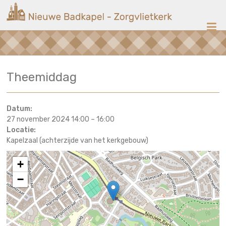
Ga
Nieuwe
naar
de
Badkapel
inhoud
Kerk
Theemiddag
op
Scheveningen
Datum:
27 november 2024 14:00
–
16:00
Locatie:
Kapelzaal (achterzijde van het kerkgebouw)
+
−