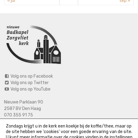
« jul
sep »
Volg ons op Facebook
Volg ons op Twitter
Volg ons op YouTube
Nieuwe Parklaan 90
2587 BV Den Haag
070 355 91 75
06 2125 2720 (bij calamiteiten)
Zondags krijgt u in de kerk een koekje bij de koffie/thee, maar op
info@nieuwebadkapel.nl
de site hebben we 'cookies' voor een goede ervaring van de site.
U kunt meer informatie over de cookies vinden in de
instellingen
.