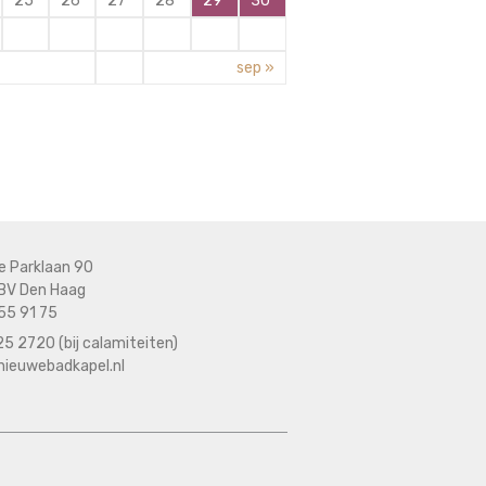
25
26
27
28
29
30
sep »
e Parklaan 90
BV Den Haag
55 91 75
5 2720 (bij calamiteiten)
nieuwebadkapel.nl