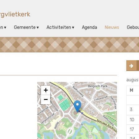
en
Gemeente
Activiteiten
Agenda
Nieuws
Gebo
augus
+
M
−
3
10
17