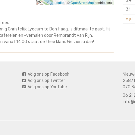
24
Leaflet
| ©
OpenStreetMap
contributors
31
« jul
feer.
nig Christelijk Lyceum te Den Haag, is ditmaal te gast. Hij
taferelen en -verhalen door Rembrandt van Rijn.
n vanaf 14:00 staat de thee klaar. We zien u dan!
Volg ons op Facebook
Nieuw
Volg ons op Twitter
2587 
Volg ons op YouTube
070 3
06 212
info@