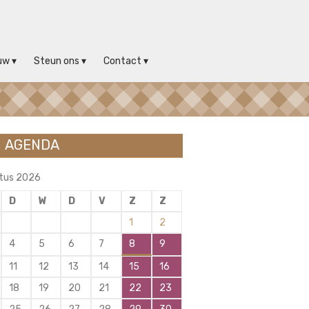
uw
Steun ons
Contact
AGENDA
tus 2026
D
W
D
V
Z
Z
1
2
4
5
6
7
8
9
11
12
13
14
15
16
18
19
20
21
22
23