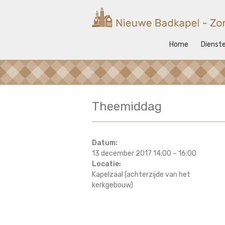
Ga
naar
Nieuwe
de
inhoud
Badkapel
Home
Dienst
Kerk
op
Scheveningen
Theemiddag
Datum:
13 december 2017 14:00
–
16:00
Locatie:
Kapelzaal (achterzijde van het
kerkgebouw)