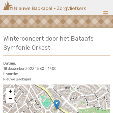
Ga
Nieuwe
naar
de
Badkapel
inhoud
Kerk
Winterconcert door het Bataafs
op
Scheveningen
Symfonie Orkest
Datum:
18 december 2022 15:30
–
17:00
Locatie:
Nieuwe Badkapel
+
−