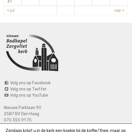
31
« jul
sep »
Volg ons op Facebook
Volg ons op Twitter
Volg ons op YouTube
Nieuwe Parklaan 90
2587 BV Den Haag
070 355 91 75
06 2125 2720 (bij calamiteiten)
Zondags krijgt u in de kerk een koekje bij de koffie/thee, maar op