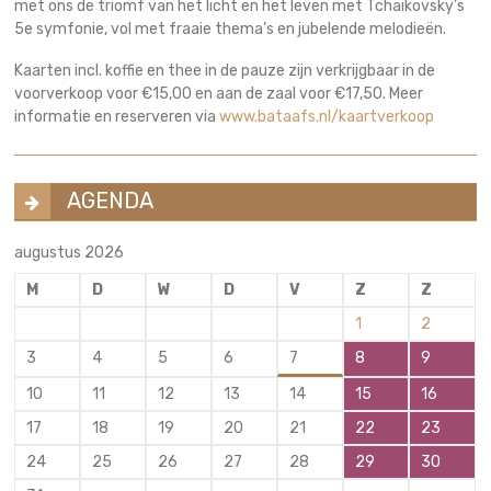
met ons de triomf van het licht en het leven met Tchaikovsky’s
5e symfonie, vol met fraaie thema’s en jubelende melodieën.
Kaarten incl. koffie en thee in de pauze zijn verkrijgbaar in de
voorverkoop voor €15,00 en aan de zaal voor €17,50. Meer
informatie en reserveren via
www.bataafs.nl/kaartverkoop
AGENDA
augustus 2026
M
D
W
D
V
Z
Z
1
2
3
4
5
6
7
8
9
10
11
12
13
14
15
16
17
18
19
20
21
22
23
24
25
26
27
28
29
30