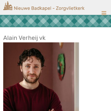
Ga
Nieuwe
naar
de
Badkapel
inhoud
Kerk
op
Scheveningen
Alain Verheij vk