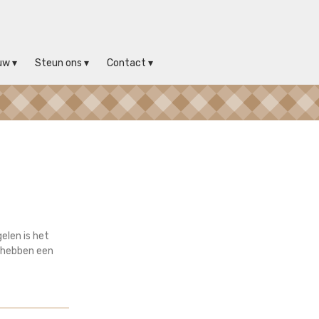
uw
Steun ons
Contact
elen is het
e hebben een