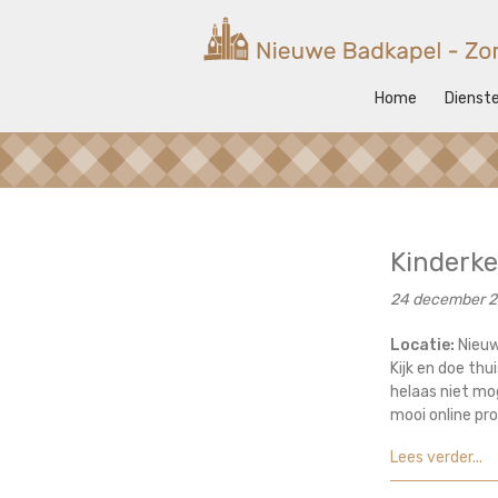
Ga
naar
Nieuwe
de
Badkapel
inhoud
Home
Dienst
Kerk
op
Scheveningen
Kinderke
24 december 2
Locatie:
Nieuw
Kijk en doe th
helaas niet mo
mooi online pr
Lees verder...