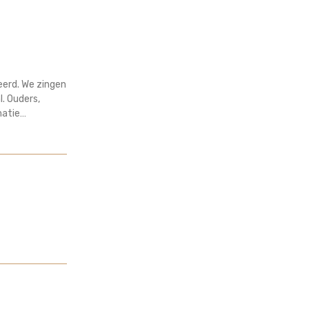
eerd. We zingen
l. Ouders,
matie…