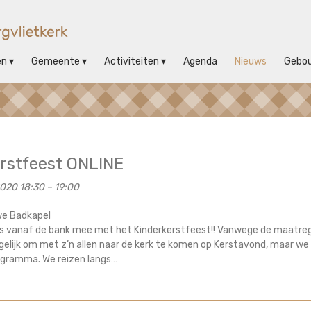
en
Gemeente
Activiteiten
Agenda
Nieuws
Gebo
rstfeest ONLINE
020 18:30
–
19:00
e Badkapel
uis vanaf de bank mee met het Kinderkerstfeest!! Vanwege de maatreg
gelijk om met z’n allen naar de kerk te komen op Kerstavond, maar w
ogramma. We reizen langs…