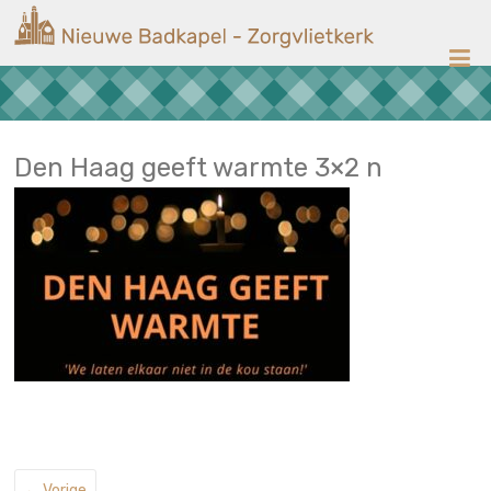
Ga
Nieuwe
naar
de
Badkapel
inhoud
Kerk
op
Scheveningen
Den Haag geeft warmte 3×2 n
← Vorige