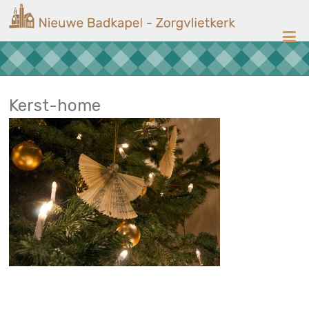
Ga
Nieuwe
naar
de
Badkapel
inhoud
Kerk
op
Scheveningen
Kerst-home