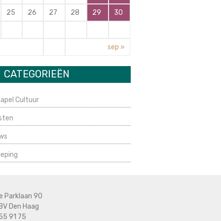
25
26
27
28
29
30
sep »
CATEGORIEËN
apel Cultuur
sten
ws
ieping
e Parklaan 90
BV Den Haag
55 91 75