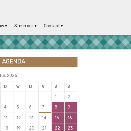
uw
Steun ons
Contact
AGENDA
tus 2026
D
W
D
V
Z
Z
1
2
4
5
6
7
8
9
11
12
13
14
15
16
18
19
20
21
22
23