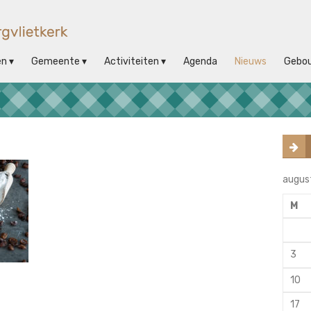
en
Gemeente
Activiteiten
Agenda
Nieuws
Gebo
augus
M
3
10
17