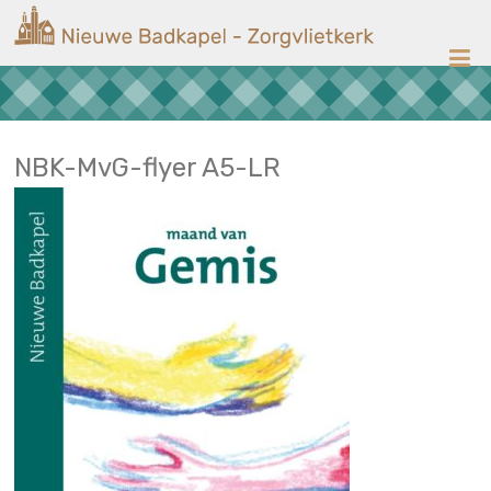
Ga
Nieuwe
naar
de
Badkapel
inhoud
Kerk
op
Scheveningen
NBK-MvG-flyer A5-LR