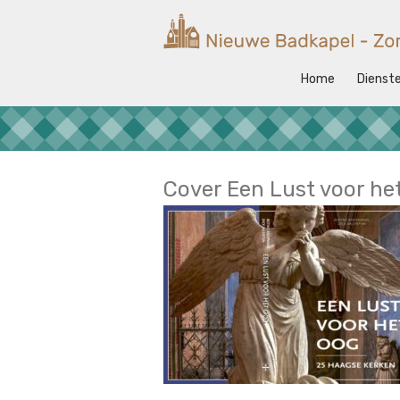
Ga
naar
Nieuwe
de
Badkapel
inhoud
Home
Dienst
Kerk
op
Scheveningen
Cover Een Lust voor he