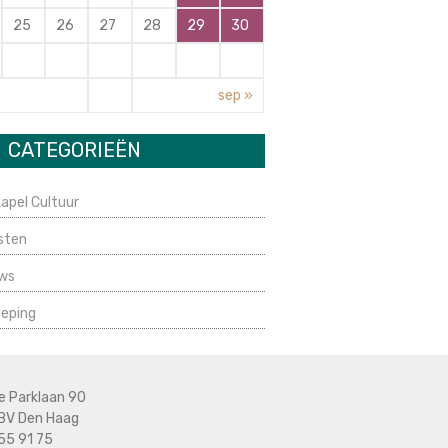
25
26
27
28
29
30
sep »
CATEGORIEËN
apel Cultuur
sten
ws
ieping
e Parklaan 90
BV Den Haag
55 91 75