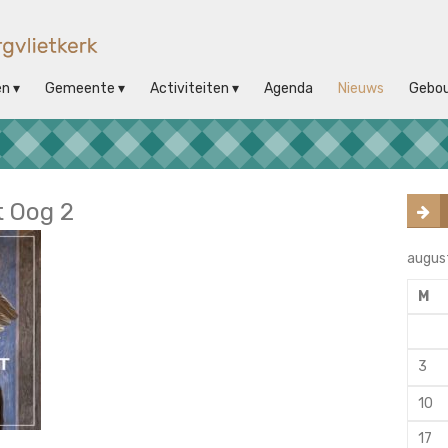
en
Gemeente
Activiteiten
Agenda
Nieuws
Gebo
t Oog 2
augus
M
3
10
17