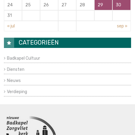
24
25
26
27
28
29
30
31
« jul
sep »
CATEGORIEËN
Badkapel Cultuur
Diensten
Nieuws
Verdieping