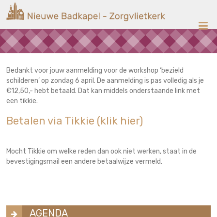
Ga
Nieuwe
naar
de
Badkapel
inhoud
Kerk
op
Scheveningen
Bedankt voor jouw aanmelding voor de workshop ‘bezield
schilderen’ op zondag 6 april. De aanmelding is pas volledig als je
€12,50,- hebt betaald. Dat kan middels onderstaande link met
een tikkie.
Betalen via Tikkie (klik hier)
Mocht Tikkie om welke reden dan ook niet werken, staat in de
bevestigingsmail een andere betaalwijze vermeld.
AGENDA