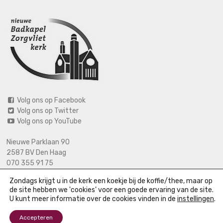
Volg ons op Facebook
Volg ons op Twitter
Volg ons op YouTube
Nieuwe Parklaan 90
2587 BV Den Haag
070 355 91 75
06 2125 2720 (bij calamiteiten)
Zondags krijgt u in de kerk een koekje bij de koffie/thee, maar op
info@nieuwebadkapel.nl
de site hebben we 'cookies' voor een goede ervaring van de site.
U kunt meer informatie over de cookies vinden in de
instellingen
.
Accepteren
© Nieuwe Badkapel |
Colofon