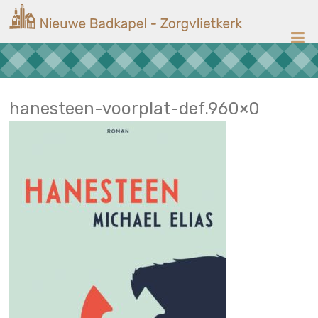
Ga
Nieuwe
naar
de
Badkapel
inhoud
Kerk
op
Scheveningen
hanesteen-voorplat-def.960×0