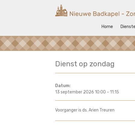
Ga
naar
Nieuwe
de
inhoud
Badkapel
Home
Dienst
Kerk
op
Scheveningen
Dienst op zondag
Datum:
13 september 2026 10:00
–
11:15
Voorganger is ds. Arien Treuren