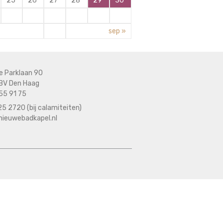
25
26
27
28
29
30
sep »
e Parklaan 90
BV Den Haag
55 91 75
5 2720 (bij calamiteiten)
nieuwebadkapel.nl