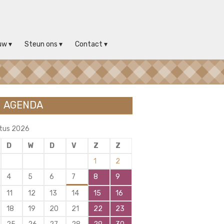
uw
Steun ons
Contact
AGENDA
tus 2026
D
W
D
V
Z
Z
1
2
4
5
6
7
8
9
11
12
13
14
15
16
18
19
20
21
22
23