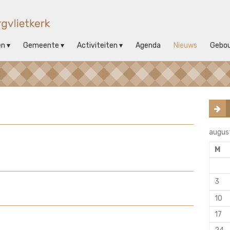
en
Gemeente
Activiteiten
Agenda
Nieuws
Gebo
augus
M
3
10
17