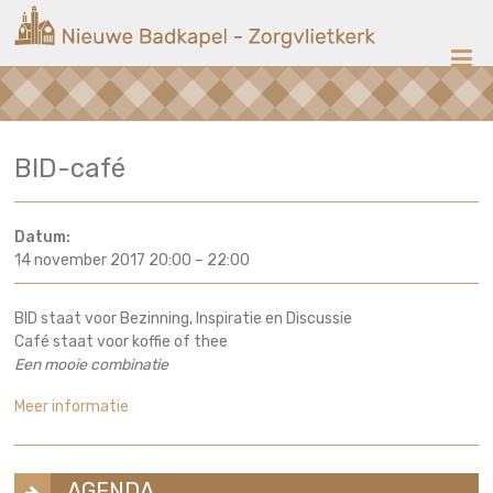
Ga
Nieuwe
naar
de
Badkapel
inhoud
Kerk
BID-café
op
Scheveningen
Datum:
14 november 2017 20:00
–
22:00
BID staat voor Bezinning, Inspiratie en Discussie
Café staat voor koffie of thee
Een mooie combinatie
Meer informatie
AGENDA