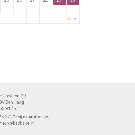
25
26
27
28
29
30
sep »
e Parklaan 90
BV Den Haag
55 91 75
5 2720 (bij calamiteiten)
nieuwebadkapel.nl