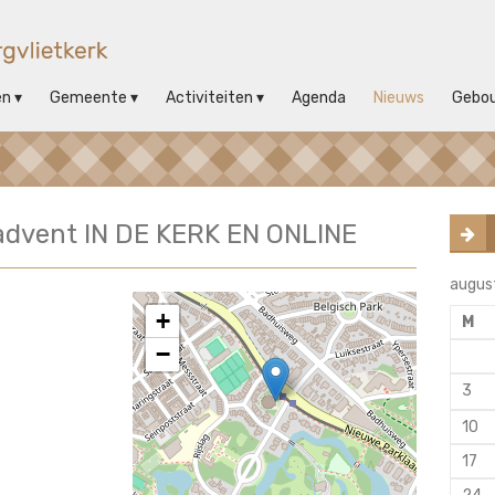
en
Gemeente
Activiteiten
Agenda
Nieuws
Gebo
advent IN DE KERK EN ONLINE
augus
+
M
−
3
10
17