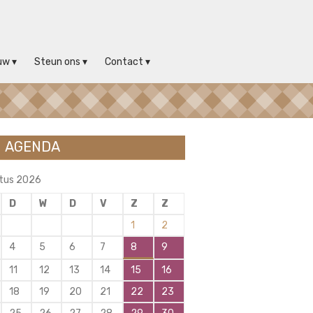
uw
Steun ons
Contact
AGENDA
tus 2026
D
W
D
V
Z
Z
1
2
4
5
6
7
8
9
11
12
13
14
15
16
18
19
20
21
22
23