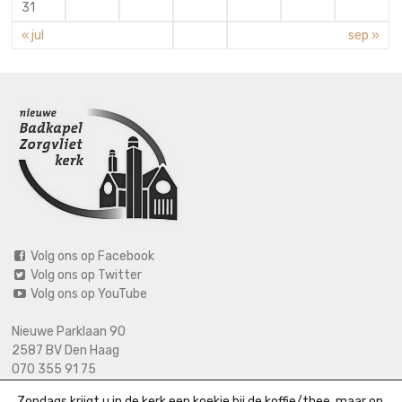
31
« jul
sep »
Volg ons op Facebook
Volg ons op Twitter
Volg ons op YouTube
Nieuwe Parklaan 90
2587 BV Den Haag
070 355 91 75
06 2125 2720 (bij calamiteiten)
Zondags krijgt u in de kerk een koekje bij de koffie/thee, maar op