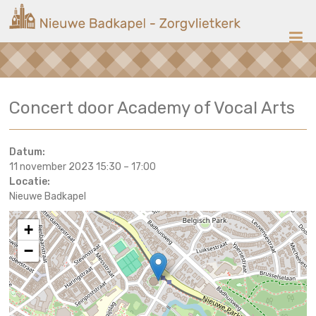
Ga
Nieuwe
naar
de
Badkapel
inhoud
Kerk
Concert door Academy of Vocal Arts
op
Scheveningen
Datum:
11 november 2023 15:30
–
17:00
Locatie:
Nieuwe Badkapel
+
−