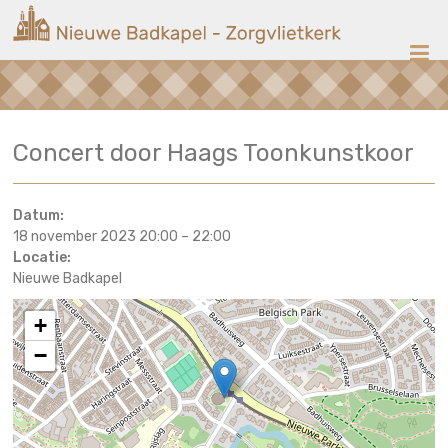
Ga
Nieuwe
naar
de
Badkapel
inhoud
Kerk
Concert door Haags Toonkunstkoor
op
Scheveningen
Datum:
18 november 2023 20:00
–
22:00
Locatie:
Nieuwe Badkapel
+
−