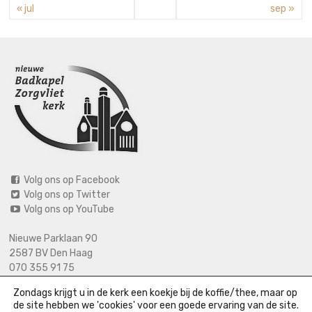
« jul
sep »
Volg ons op Facebook
Volg ons op Twitter
Volg ons op YouTube
Nieuwe Parklaan 90
2587 BV Den Haag
070 355 91 75
06 2125 2720 (bij calamiteiten)
Zondags krijgt u in de kerk een koekje bij de koffie/thee, maar op
info@nieuwebadkapel.nl
de site hebben we 'cookies' voor een goede ervaring van de site.