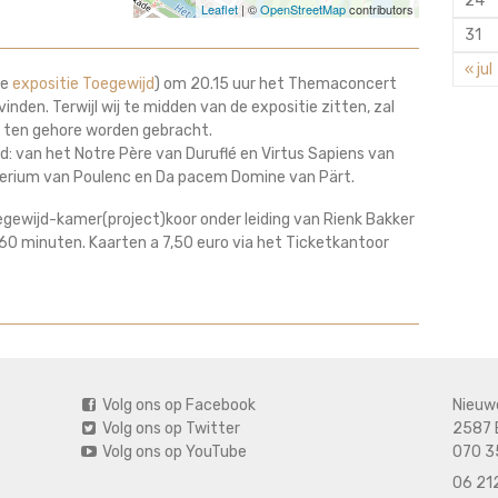
24
Leaflet
| ©
OpenStreetMap
contributors
31
« jul
de
expositie Toegewijd
) om 20.15 uur het Themaconcert
vinden. Terwijl wij te midden van de expositie zitten, zal
k ten gehore worden gebracht.
: van het Notre Père van Duruflé en Virtus Sapiens van
erium van Poulenc en Da pacem Domine van Pärt.
gewijd-kamer(project)koor onder leiding van Rienk Bakker
60 minuten. Kaarten a 7,50 euro via het Ticketkantoor
Volg ons op Facebook
Nieuw
Volg ons op Twitter
2587 
Volg ons op YouTube
070 3
06 212