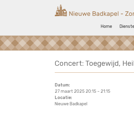
Ga
naar
Nieuwe
de
inhoud
Badkapel
Home
Dienst
Kerk
op
Scheveningen
Concert: Toegewijd, He
Datum:
27 maart 2025 20:15
–
21:15
Locatie:
Nieuwe Badkapel