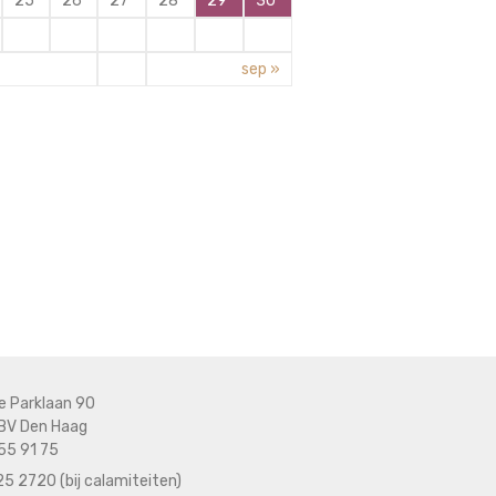
25
26
27
28
29
30
sep »
e Parklaan 90
BV Den Haag
55 91 75
5 2720 (bij calamiteiten)