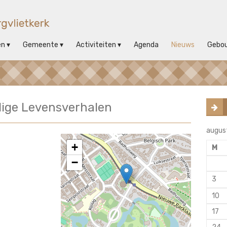
en
Gemeente
Activiteiten
Agenda
Nieuws
Gebo
ilige Levensverhalen
augus
+
M
−
3
10
17