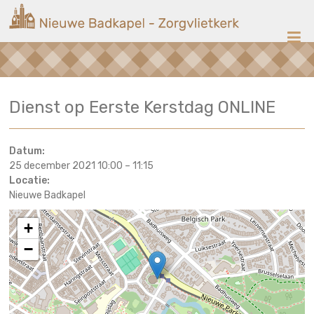
Ga
Nieuwe
naar
de
Badkapel
inhoud
Kerk
Dienst op Eerste Kerstdag ONLINE
op
Scheveningen
Datum:
25 december 2021 10:00
–
11:15
Locatie:
Nieuwe Badkapel
+
−