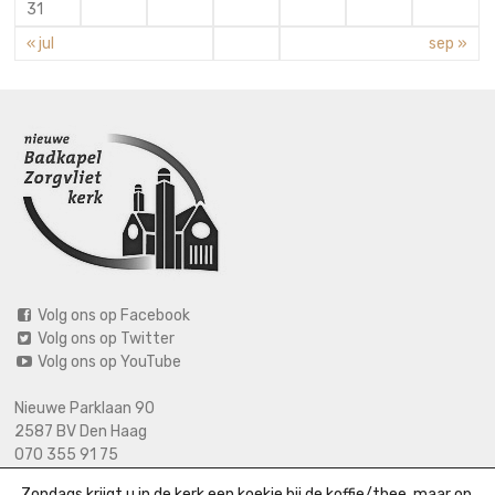
31
« jul
sep »
Volg ons op Facebook
Volg ons op Twitter
Volg ons op YouTube
Nieuwe Parklaan 90
2587 BV Den Haag
070 355 91 75
06 2125 2720 (bij calamiteiten)
Zondags krijgt u in de kerk een koekje bij de koffie/thee, maar op