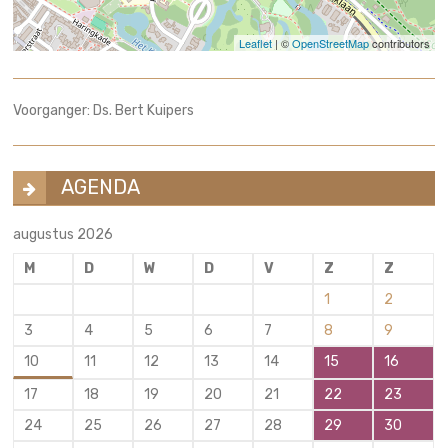
Leaflet
| ©
OpenStreetMap
contributors
Voorganger: Ds. Bert Kuipers
AGENDA
augustus 2026
M
D
W
D
V
Z
Z
1
2
3
4
5
6
7
8
9
10
11
12
13
14
15
16
17
18
19
20
21
22
23
24
25
26
27
28
29
30