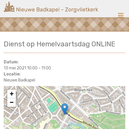
Ga
Nieuwe
naar
de
Badkapel
inhoud
Kerk
Dienst op Hemelvaartsdag ONLINE
op
Scheveningen
Datum:
13 mei 2021 10:00
–
11:00
Locatie:
Nieuwe Badkapel
+
−