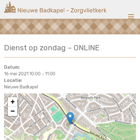
Ga
Nieuwe
naar
de
Badkapel
inhoud
Kerk
Dienst op zondag – ONLINE
op
Scheveningen
Datum:
16 mei 2021 10:00
–
11:00
Locatie:
Nieuwe Badkapel
+
−