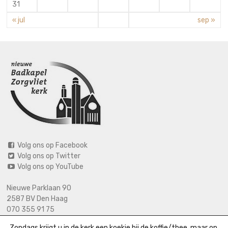
31
« jul
sep »
Volg ons op Facebook
Volg ons op Twitter
Volg ons op YouTube
Nieuwe Parklaan 90
2587 BV Den Haag
070 355 91 75
06 2125 2720 (bij calamiteiten)
Zondags krijgt u in de kerk een koekje bij de koffie/thee, maar op