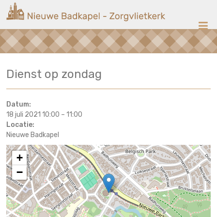
Ga
Nieuwe
naar
de
Badkapel
inhoud
Kerk
Dienst op zondag
op
Scheveningen
Datum:
18 juli 2021 10:00
–
11:00
Locatie:
Nieuwe Badkapel
+
−