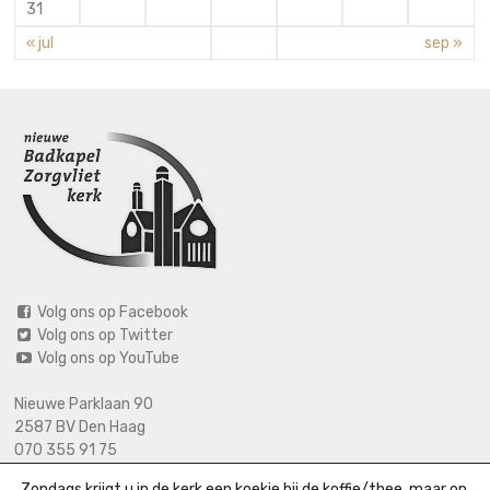
31
« jul
sep »
Volg ons op Facebook
Volg ons op Twitter
Volg ons op YouTube
Nieuwe Parklaan 90
2587 BV Den Haag
070 355 91 75
06 2125 2720 (bij calamiteiten)
Zondags krijgt u in de kerk een koekje bij de koffie/thee, maar op